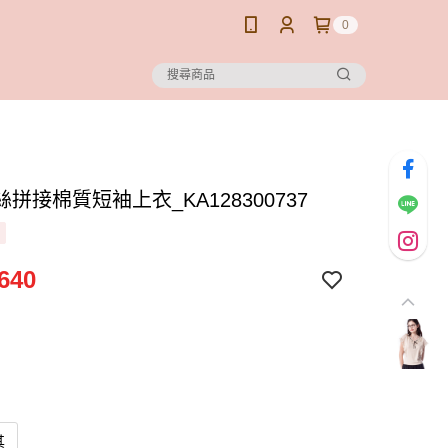
0
拼接棉質短袖上衣_KA128300737
640
其