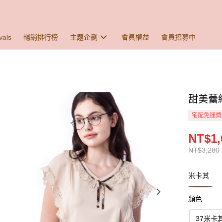
vals
暢銷排行榜
主題企劃
會員權益
會員招募中
甜美蕾絲
宅配免運費
NT$1,
NT$3,280
米卡其
顏色
37米卡