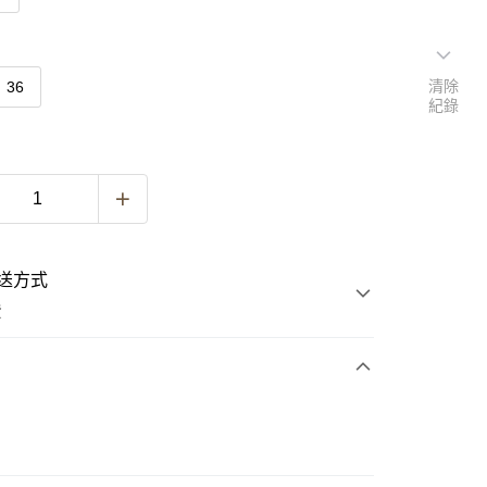
清除
36
紀錄
送方式
費
次付款