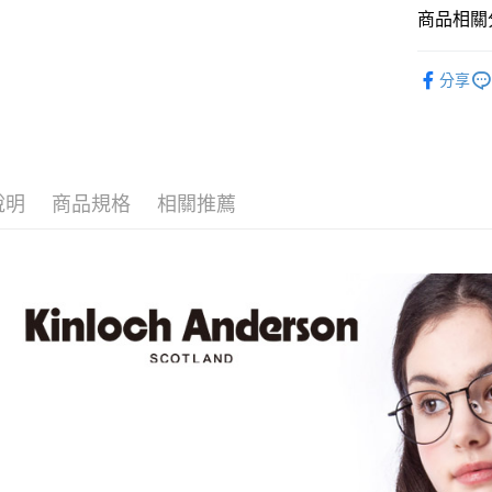
Apple Pay
商品相關分
街口支付
全站商品
分享
悠遊付
T恤 ｜T-Shi
ATM付款
👑 特選
運送方式
說明
商品規格
相關推薦
付款後全
每筆NT$6
付款後7-1
每筆NT$6
宅配
免運費