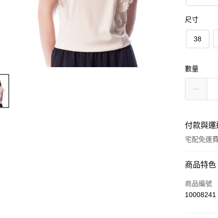
尺寸
38
數量
付款與運
宅配免運
付款方式
商品特色
信用卡一
商品編號
10008241
LINE Pay