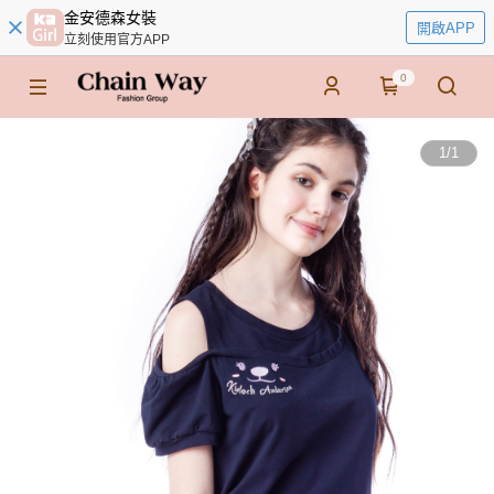
金安德森女裝
開啟APP
立刻使用官方APP
0
1
/
1