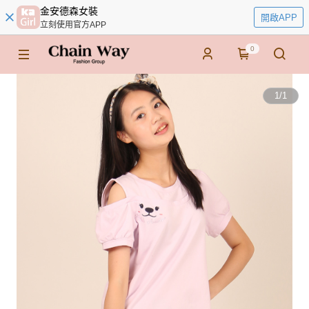
金安德森女裝
開啟APP
立刻使用官方APP
0
1
/
1