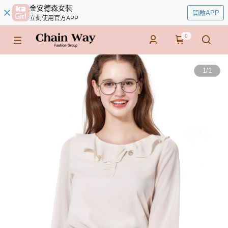
金安德森女裝
開啟APP
立刻使用官方APP
0
1
/
1