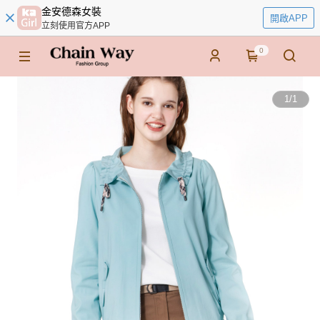
金安德森女裝
開啟APP
立刻使用官方APP
0
1
/
1