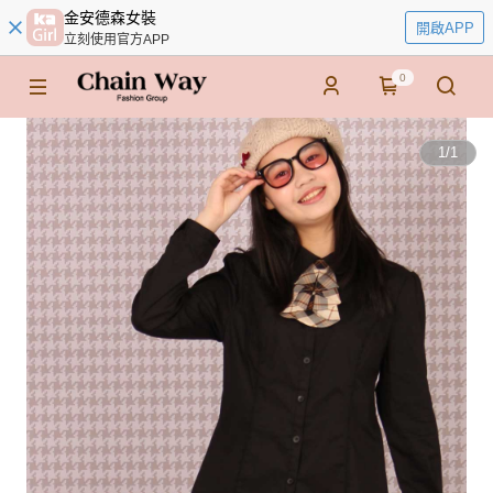
金安德森女裝
開啟APP
立刻使用官方APP
0
1
/
1