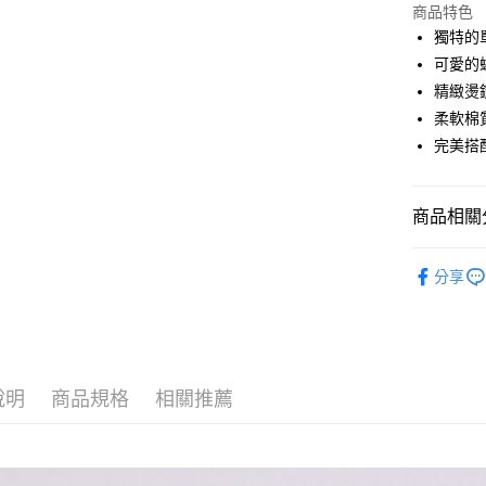
商品特色
Apple Pay
獨特的
可愛的
街口支付
精緻燙
悠遊付
柔軟棉
完美搭
ATM付款
商品相關分
運送方式
全站商品
付款後全
分享
每筆NT$6
T恤 ｜T-Shi
【Cind
付款後7-1
每筆NT$6
👑 特選
說明
商品規格
相關推薦
宅配
免運費