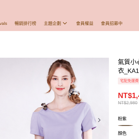
vals
暢銷排行榜
主題企劃
會員權益
會員招募中
氣質小
衣_KA1
宅配免運費
NT$1,
NT$2,980
粉紫
顏色