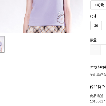
60粉紫
尺寸
36
數量
付款與運
宅配免運
付款方式
商品特色
信用卡一
商品編號
10186617
LINE Pay