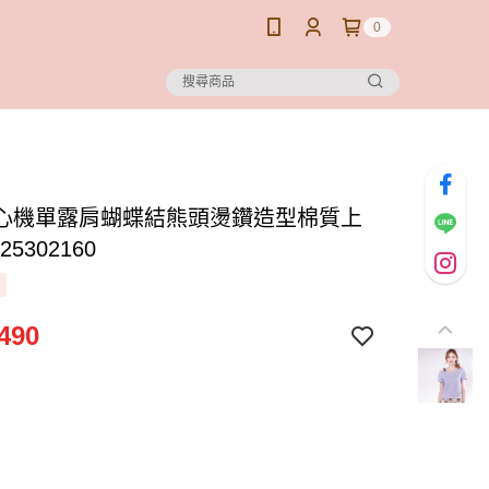
0
心機單露肩蝴蝶結熊頭燙鑽造型棉質上
25302160
490