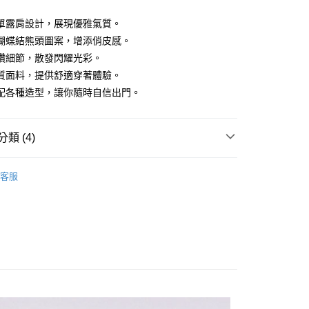
單露肩設計，展現優雅氣質。
蝴蝶結熊頭圖案，增添俏皮感。
鑽細節，散發閃耀光彩。
質面料，提供舒適穿著體驗。
配各種造型，讓你隨時自信出門。
類 (4)
家取貨
客服
0，滿NT$1,000(含以上)免運費
rts
y直播區】精選好物推薦
1取貨
0，滿NT$1,000(含以上)免運費
限定｜質感美衣