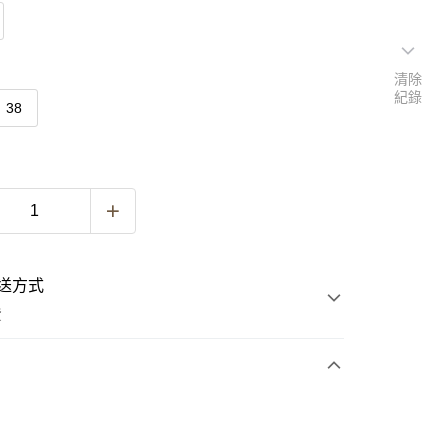
清除
紀錄
38
送方式
費
次付款