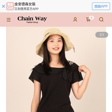
金安德森女裝
開啟APP
立刻使用官方APP
0
1
/
1