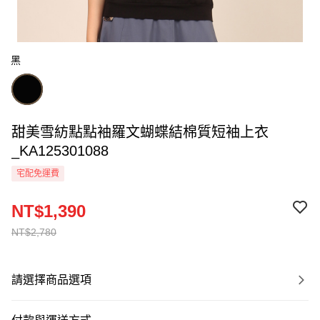
黑
甜美雪紡點點袖羅文蝴蝶結棉質短袖上衣
_KA125301088
宅配免運費
NT$1,390
NT$2,780
請選擇商品選項