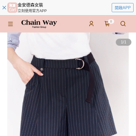
金安德森女裝
開啟APP
立刻使用官方APP
0
1
/
1