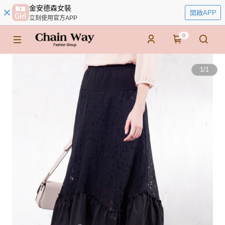
金安德森女裝
開啟APP
立刻使用官方APP
0
1
/
1