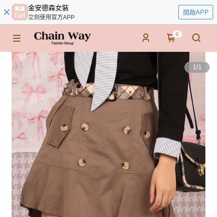
金安德森女裝
開啟APP
立刻使用官方APP
0
1
/
1