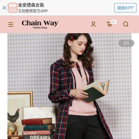
金安德森女裝
開啟APP
立刻使用官方APP
0
1
/
1