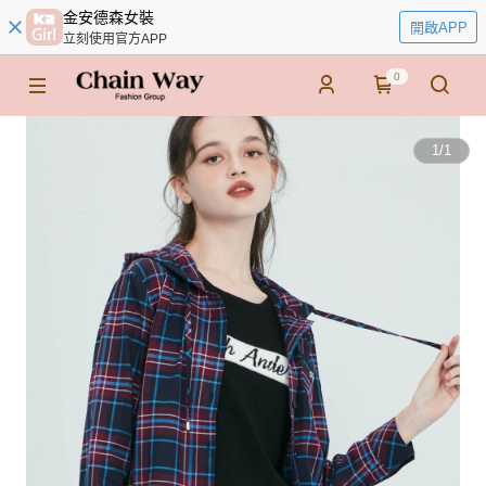
金安德森女裝
開啟APP
立刻使用官方APP
0
1
/
1