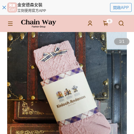
金安德森女裝
開啟APP
立刻使用官方APP
0
1
/
1