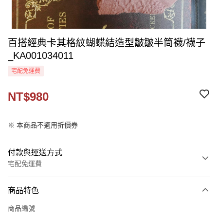
百搭經典卡其格紋蝴蝶結造型皺皺半筒襪/襪子
_KA001034011
宅配免運費
NT$980
※ 本商品不適用折價券
付款與運送方式
宅配免運費
付款方式
商品特色
信用卡一次付款
商品編號
LINE Pay