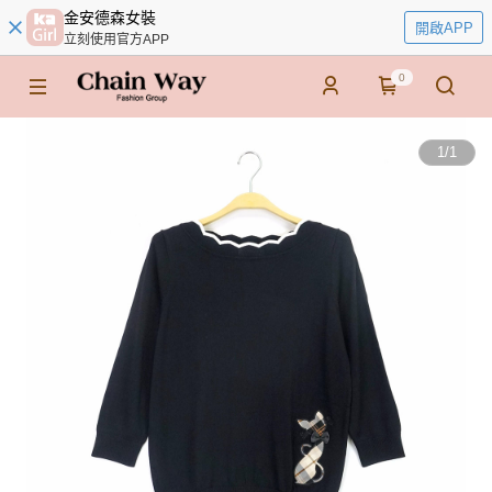
金安德森女裝
開啟APP
立刻使用官方APP
0
1
/
1