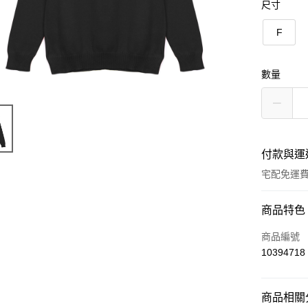
尺寸
F
數量
付款與運
宅配免運
付款方式
商品特色
信用卡一
商品編號
10394718
LINE Pay
Apple Pay
商品相關分