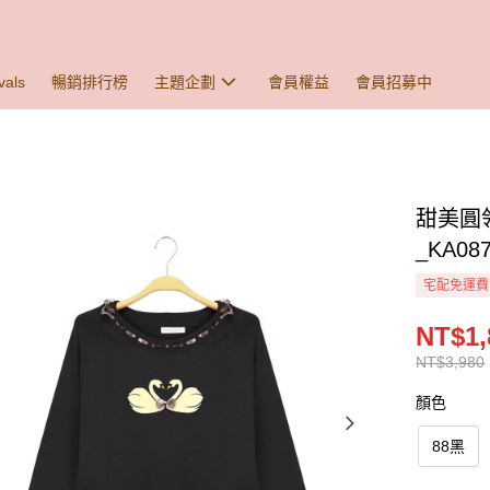
vals
暢銷排行榜
主題企劃
會員權益
會員招募中
甜美圓
_KA08
宅配免運費
NT$1,
NT$3,980
顏色
88黑