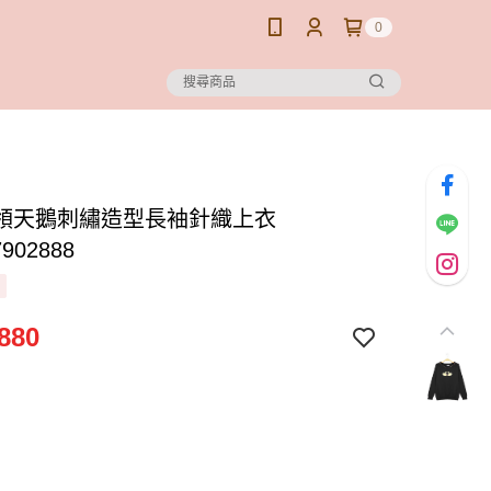
0
領天鵝刺繡造型長袖針織上衣
7902888
880