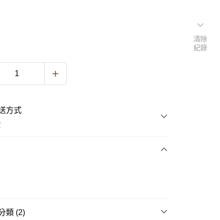
清除
紀錄
送方式
費
次付款
類 (2)