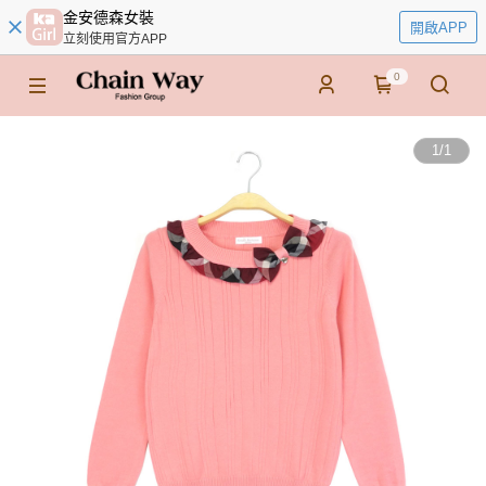
金安德森女裝
開啟APP
立刻使用官方APP
0
1
/
1