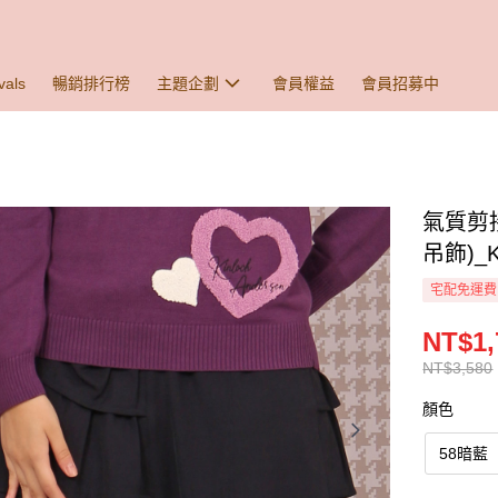
vals
暢銷排行榜
主題企劃
會員權益
會員招募中
氣質剪
吊飾)_K
宅配免運費
NT$1,
NT$3,580
顏色
58暗藍