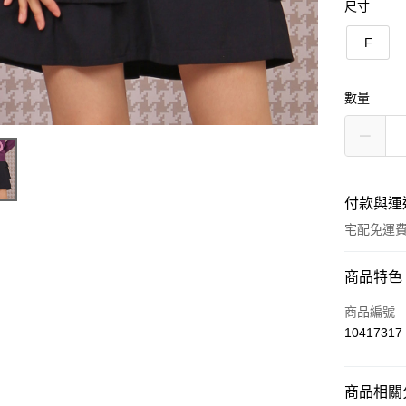
尺寸
F
數量
付款與運
宅配免運
付款方式
商品特色
信用卡一
商品編號
10417317
LINE Pay
Apple Pay
商品相關分