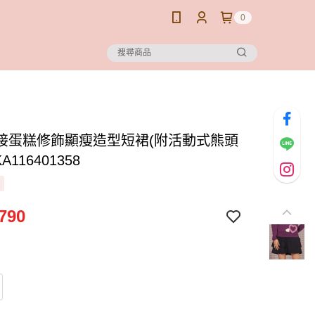
0
接蛋糕修飾顯瘦造型短裙(附活動式熊頭
A116401358
790