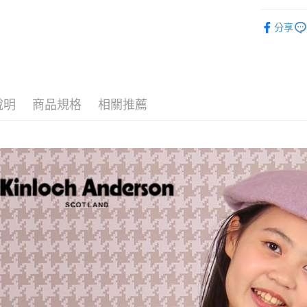
街口支付
全站商品
分享
悠遊付
裙類 ｜Skir
ATM付款
運送方式
說明
商品規格
相關推薦
付款後全
每筆NT$6
付款後7-1
每筆NT$6
宅配
免運費