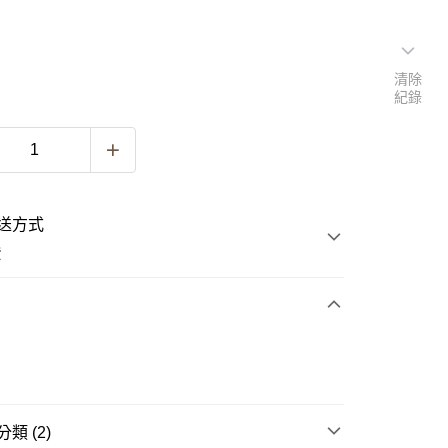
清除
紀錄
送方式
費
次付款
類 (2)