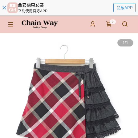
金安德森女裝
開啟APP
立刻使用官方APP
0
1
/
1