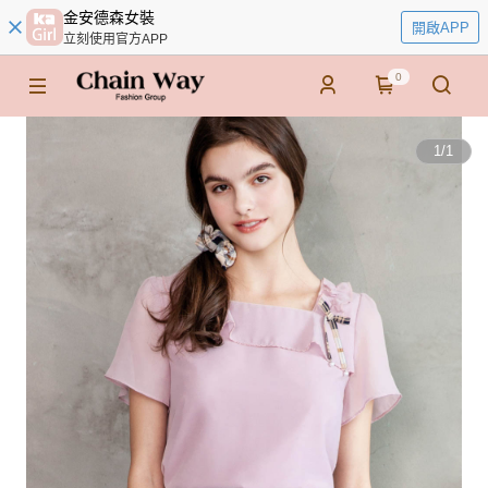
金安德森女裝
開啟APP
立刻使用官方APP
0
1
/
1