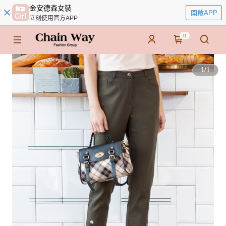
金安德森女裝
開啟APP
立刻使用官方APP
0
1
/
1