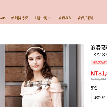
vals
暢銷排行榜
主題企劃
會員權益
會員招募中
浪漫假
_KA13
宅配免運費
NT$1,
NT$2,780
顏色
20粉橙