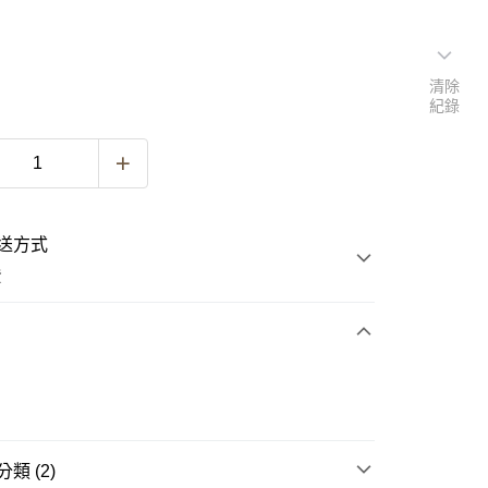
清除
紀錄
送方式
費
次付款
類 (2)