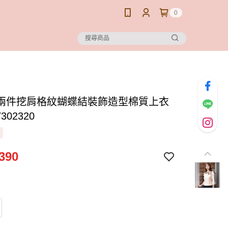
0
兩件挖肩格紋蝴蝶結裝飾造型棉質上衣
7302320
390