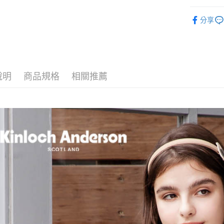
街口支付
全站商品
分享
悠遊付
T恤 ｜T-Shi
ATM付款
運送方式
說明
商品規格
相關推薦
付款後全
每筆NT$6
付款後7-1
每筆NT$6
宅配
免運費