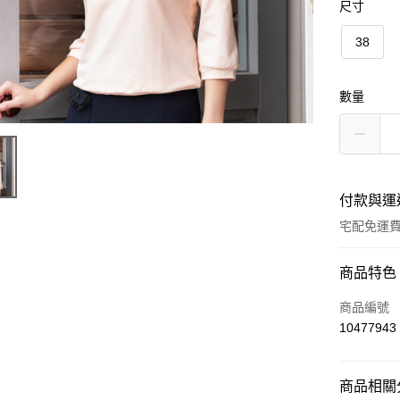
尺寸
38
數量
付款與運
宅配免運
付款方式
商品特色
信用卡一
商品編號
10477943
LINE Pay
Apple Pay
商品相關分