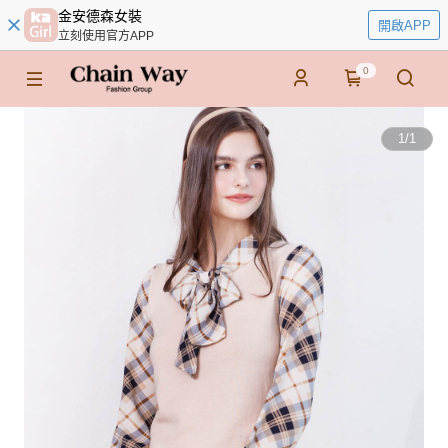
金安德森女裝
開啟APP
立刻使用官方APP
0
1
/
1