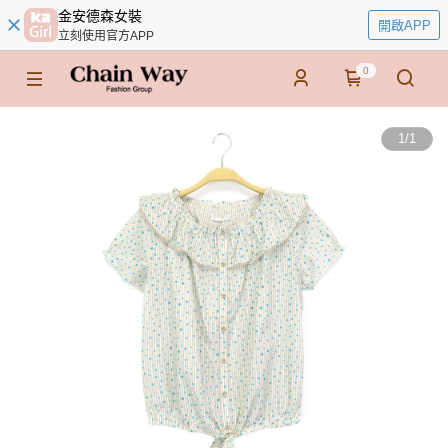
金安德森女裝
開啟APP
立刻使用官方APP
0
1
/
1