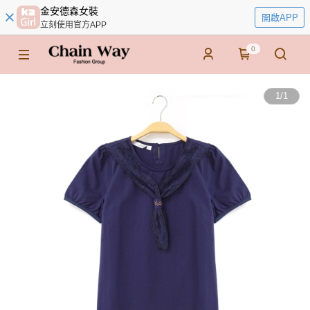
金安德森女裝
開啟APP
立刻使用官方APP
0
1
/
1