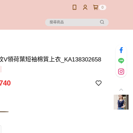
0
V領荷葉短袖棉質上衣_KA138302658
740