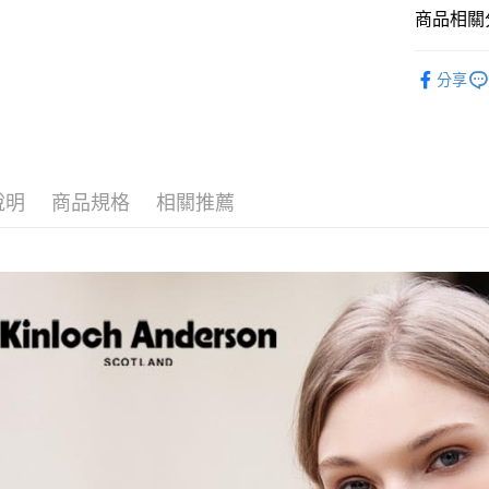
Apple Pay
商品相關分
街口支付
全站商品
分享
悠遊付
【主題企
ATM付款
運送方式
說明
商品規格
相關推薦
付款後全
每筆NT$6
付款後7-1
每筆NT$6
宅配
免運費