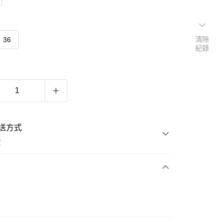
清除
36
紀錄
送方式
費
次付款