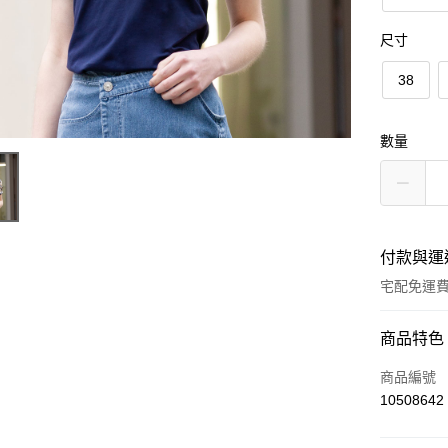
尺寸
38
數量
付款與運
宅配免運
付款方式
商品特色
信用卡一
商品編號
10508642
LINE Pay