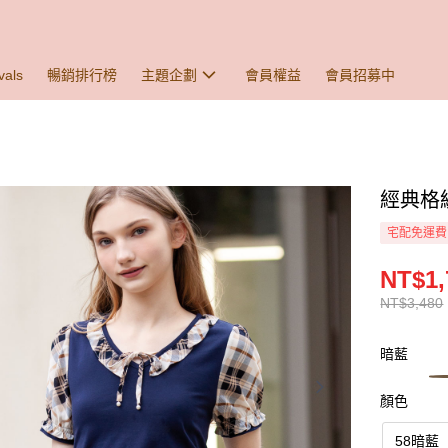
vals
暢銷排行榜
主題企劃
會員權益
會員招募中
經典格紋
宅配免運費
NT$1,
NT$3,480
暗藍
顏色
58暗藍