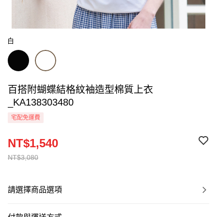
白
百搭附蝴蝶結格紋袖造型棉質上衣
_KA138303480
宅配免運費
NT$1,540
NT$3,080
請選擇商品選項