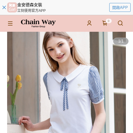
金安德森女裝
開啟APP
立刻使用官方APP
0
1
/
1