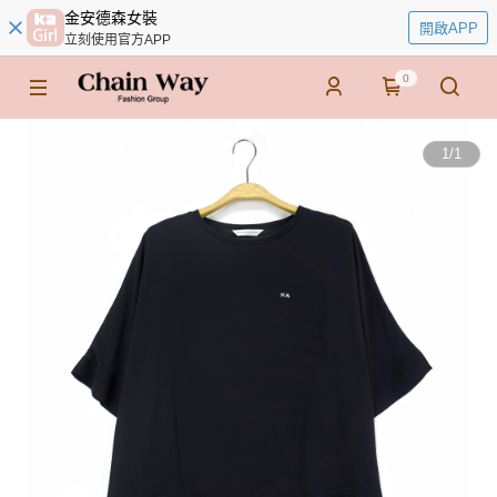
金安德森女裝
開啟APP
立刻使用官方APP
0
1
/
1