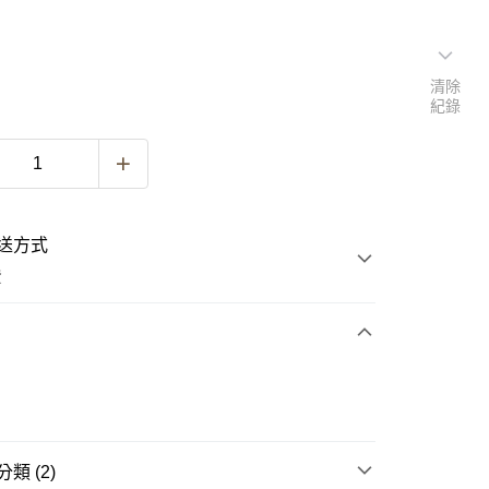
清除
紀錄
送方式
費
次付款
類 (2)