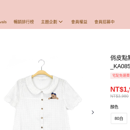
vals
暢銷排行榜
主題企劃
會員權益
會員招募中
俏皮點
_KA08
宅配免運費
NT$1,
NT$3,980
顏色
80白