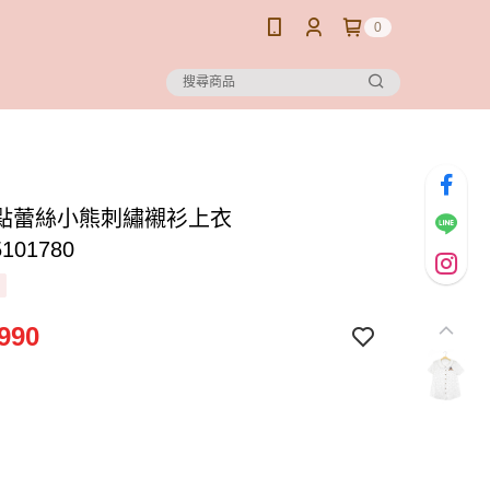
0
點蕾絲小熊刺繡襯衫上衣
5101780
990