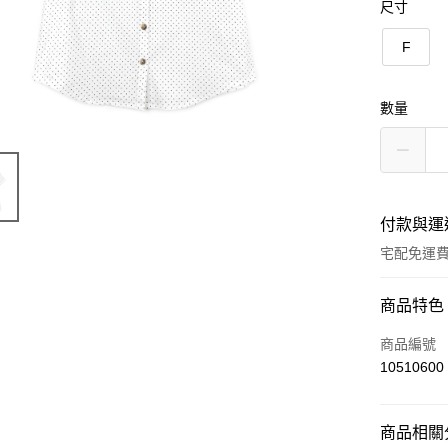
尺寸
F
數量
付款與運
宅配免運
付款方式
商品特色
信用卡一
商品編號
10510600
LINE Pay
Apple Pay
商品相關分