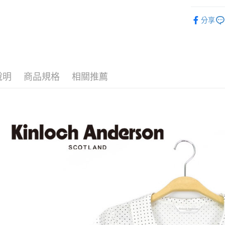
街口支付
全站商品
分享
悠遊付
上衣/襯衫 
ATM付款
運送方式
說明
商品規格
相關推薦
付款後全
每筆NT$6
付款後7-1
每筆NT$6
宅配
免運費