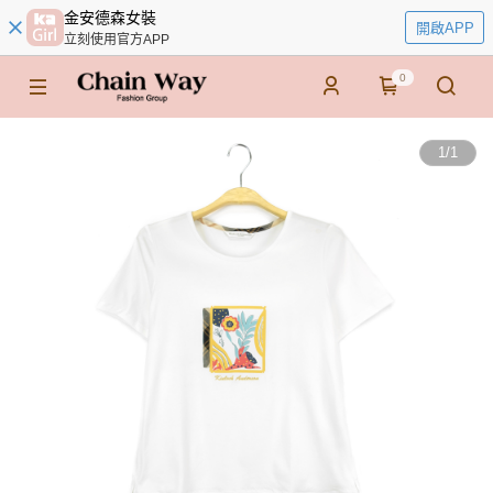
金安德森女裝
開啟APP
立刻使用官方APP
0
1
/
1