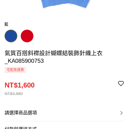
藍
氣質百搭斜襟設計蝴蝶結裝飾針織上衣
_KA085900753
宅配免運費
NT$1,600
NT$3,980
請選擇商品選項