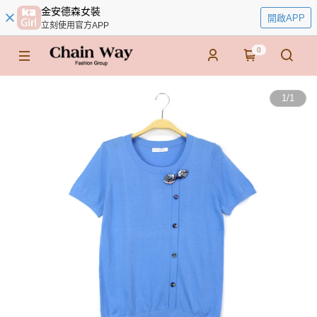
金安德森女裝
開啟APP
立刻使用官方APP
0
1
/
1