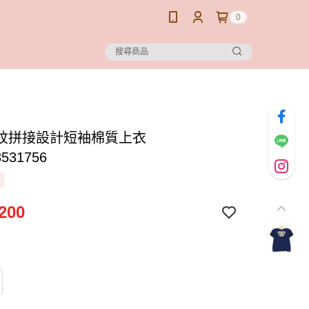
0
紋拼接設計短袖棉質上衣
8531756
200