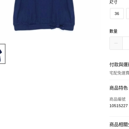
尺寸
36
數量
付款與運
宅配免運
付款方式
商品特色
信用卡一
商品編號
10515227
LINE Pay
Apple Pay
商品相關分