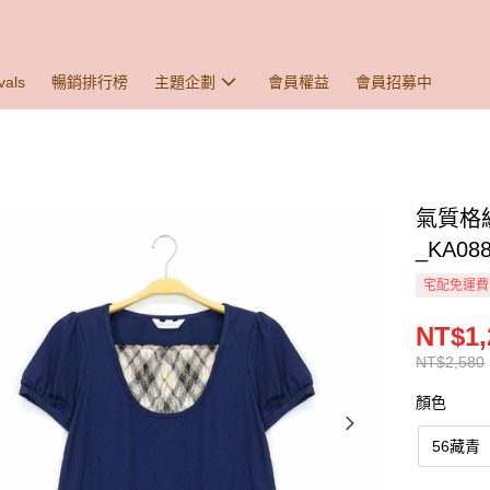
vals
暢銷排行榜
主題企劃
會員權益
會員招募中
氣質格
_KA08
宅配免運費
NT$1,
NT$2,580
顏色
56藏青