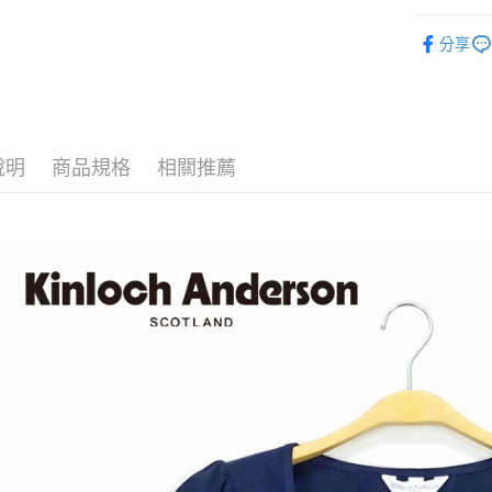
街口支付
全站商品
分享
悠遊付
經典格紋 ｜Cl
ATM付款
運送方式
說明
商品規格
相關推薦
付款後全
每筆NT$6
付款後7-1
每筆NT$6
宅配
免運費