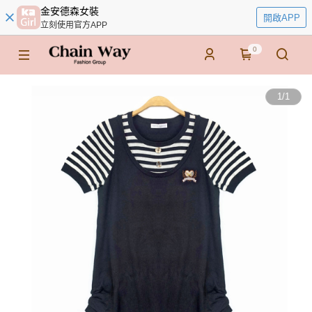
金安德森女裝
開啟APP
立刻使用官方APP
0
1
/
1