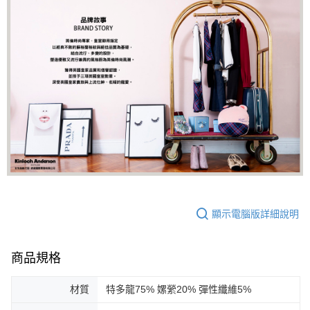
顯示電腦版詳細說明
商品規格
材質
特多龍75% 嫘縈20% 彈性纖維5%