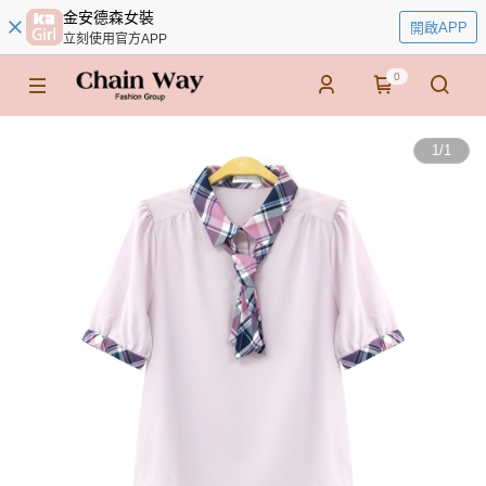
金安德森女裝
開啟APP
立刻使用官方APP
0
1
/
1