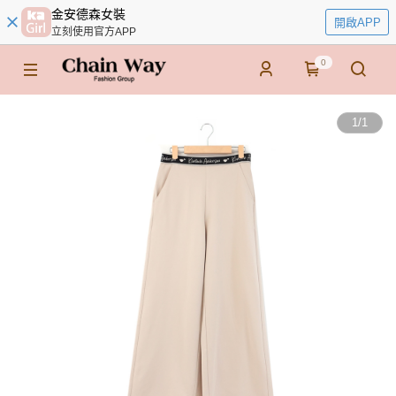
金安德森女裝
開啟APP
立刻使用官方APP
0
1
/
1