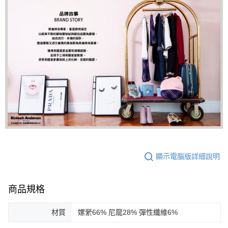
顯示電腦版詳細說明
商品規格
材質
嫘縈66% 尼龍28% 彈性纖維6%