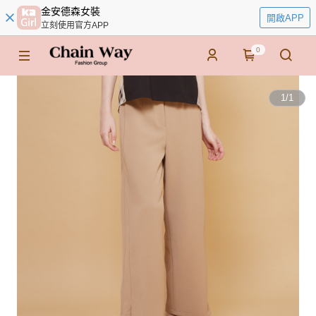
金安德森女裝
開啟APP
立刻使用官方APP
0
1
/
1