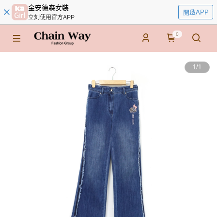
金安德森女裝
開啟APP
立刻使用官方APP
0
1
/
1