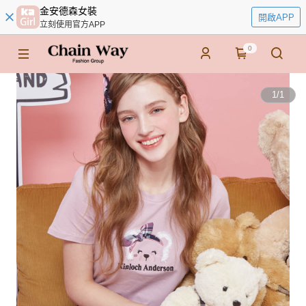
金安德森女裝
開啟APP
立刻使用官方APP
0
1
/
1