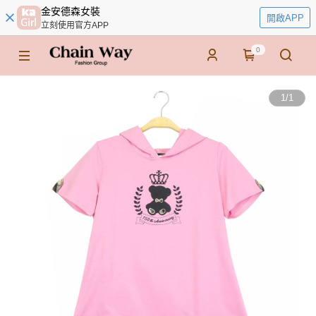
金安德森女裝
開啟APP
立刻使用官方APP
0
1
/
1