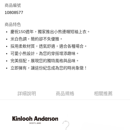
商品編號
LINE Pay
10808577
Apple Pay
商品特色
街口支付
慶祝150週年，獨家推出小熊連帽短袖上衣。
米白色調，簡約卻不失優雅。
悠遊付
採用柔軟材質，透氣舒適，適合各種場合。
ATM付款
可愛小熊設計，為您的穿搭增添趣味。
完美搭配，展現您的獨特風格與品味。
運送方式
立即擁有，讓這份紀念成為您的時尚象徵！
付款後全家取貨
每筆NT$60，滿NT$1,000(含以上)免運費
詳細說明
商品規格
相關推薦
付款後7-11取貨
每筆NT$60，滿NT$1,000(含以上)免運費
宅配
免運費