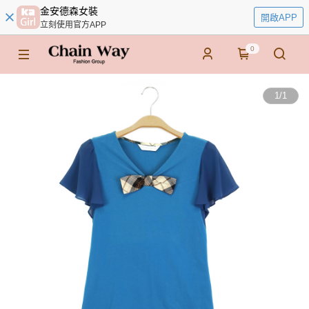
金安德森女裝
開啟APP
立刻使用官方APP
0
1
/
1