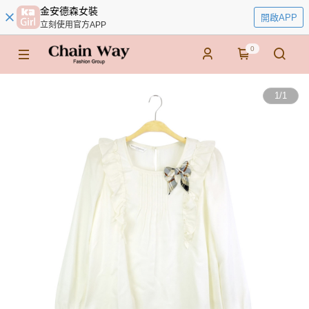
金安德森女裝
開啟APP
立刻使用官方APP
0
1
/
1