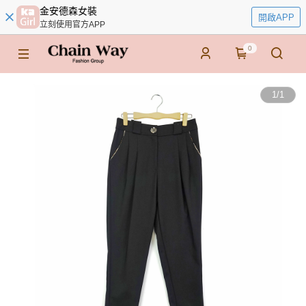
金安德森女裝
開啟APP
立刻使用官方APP
0
1
/
1