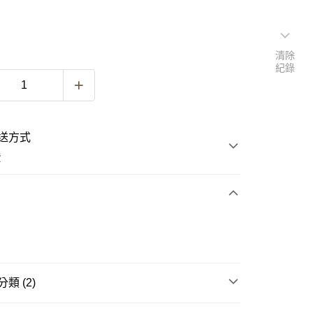
清除
紀錄
送方式
費
次付款
類 (2)