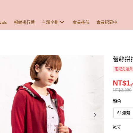
vals
暢銷排行榜
主題企劃
會員權益
會員招募中
蕾絲拼接
宅配免運費
NT$1,
NT$2,980
顏色
61淺紫
尺寸