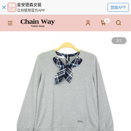
金安德森女裝
開啟APP
立刻使用官方APP
0
1
/
1