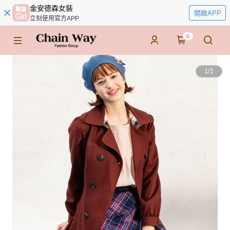
金安德森女裝
開啟APP
立刻使用官方APP
0
1
/
1