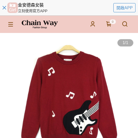
金安德森女裝
開啟APP
立刻使用官方APP
0
1
/
1