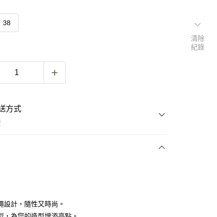
38
清除
紀錄
送方式
費
次付款
繩設計，隨性又時尚。
型，為您的造型增添亮點。