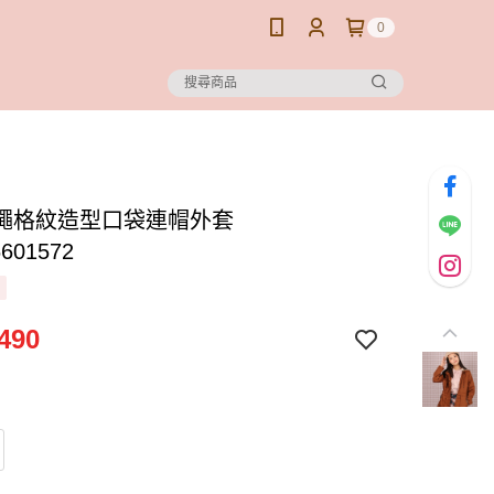
0
繩格紋造型口袋連帽外套
601572
490