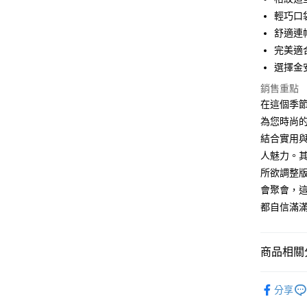
街口支付
輕巧口
悠遊付
舒適連
完美適
ATM付款
選擇金
銷售重點
運送方式
在這個季節
為您時尚的最
付款後全
結合實用
每筆NT$6
人魅力。
付款後7-1
所欲調整
每筆NT$6
會聚會，
都自信滿
宅配
免運費
商品相關分
全站商品
分享
外套 ｜Coa