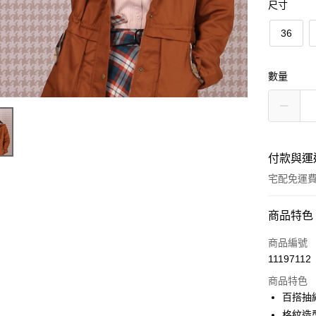
尺寸
36
數量
付款與運
宅配免運
付款方式
商品特色
信用卡一
商品編號
11197112
LINE Pay
商品特色
Apple Pay
百搭抽
格紋造