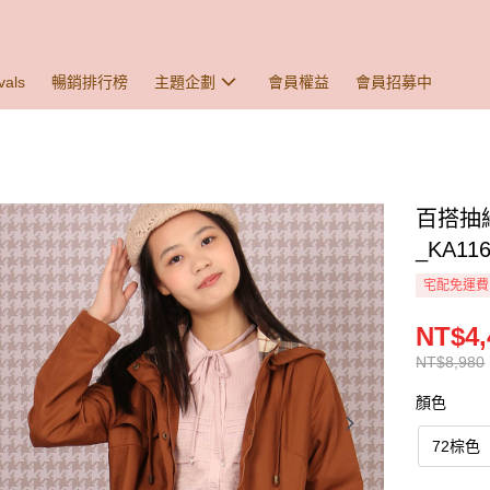
vals
暢銷排行榜
主題企劃
會員權益
會員招募中
百搭抽
_KA116
宅配免運費
NT$4,
NT$8,980
顏色
72棕色