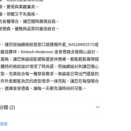
袋，實用與美觀兼具。
帽，保暖又不失風格。
合各種場合，讓您隨時展現自我。
安德森，優雅與品質的最佳結合。
，讓百搭抽繩格紋造型口袋連帽外套_KA116601572成
佳夥伴。Kinloch Anderson 金安德森女裝精心設計，
家取貨
與風格，讓您無論搭配裙裝還是休閒褲，都能輕鬆展現個
0，滿NT$1,000(含以上)免運費
其獨特的格紋設計增添了時尚感，而抽繩設計則讓您隨心
1取貨
版型，完美貼合每一種穿搭需求。無論是日常出門還是約
0，滿NT$1,000(含以上)免運費
這件外套都能為您的造型增添一抹亮點，讓您在每個場合
滿。選擇金安德森，讓每一天都充滿時尚的可能。
類 (2)
客服
t