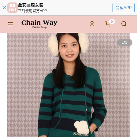
金安德森女裝
開啟APP
立刻使用官方APP
0
1
/
1