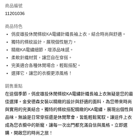
商品編號
LINE Pay
11201036
Apple Pay
商品特色
街口支付
俏皮雄投休閒條紋KA電繡針織長袖上衣，結合時尚與舒適。
獨特的條紋設計，展現個性魅力。
悠遊付
精緻KA電繡細節，增添品味感。
ATM付款
柔軟針織材質，讓您自在穿搭。
完美適合各種休閒場合，輕鬆搭配。
運送方式
選擇它，讓您的衣櫥更添風格！
付款後全家取貨
銷售重點
每筆NT$60，滿NT$1,000(含以上)免運費
在這個季節，俏皮雄投休閒條紋KA電繡針織長袖上衣無疑是您的最
付款後7-11取貨
佳選擇。金安德森女裝以精緻的設計與舒適的面料，為您帶來時尚
與實用的完美結合。獨特的條紋搭配精緻的KA電繡，展現出個性與
每筆NT$60，滿NT$1,000(含以上)免運費
品味，無論是日常穿搭還是休閒聚會，皆能輕鬆駕馭。讓這件上衣
宅配
成為您衣櫥中的新寵，讓每一次出門都充滿自信與風格。立即選
免運費
購，開啟您的時尚之旅！