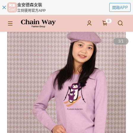
金安德森女裝
開啟APP
立刻使用官方APP
0
1
/
1