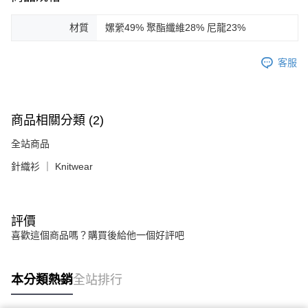
材質
嫘縈49% 聚酯纖維28% 尼龍23%
客服
商品相關分類 (2)
全站商品
針織衫 ｜ Knitwear
評價
喜歡這個商品嗎？購買後給他一個好評吧
本分類熱銷
全站排行