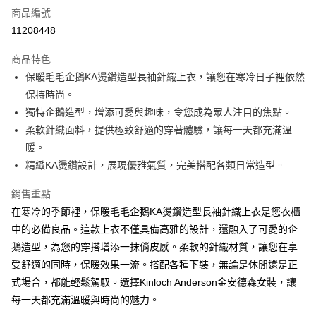
商品編號
LINE Pay
11208448
Apple Pay
商品特色
街口支付
保暖毛毛企鵝KA燙鑽造型長袖針織上衣，讓您在寒冷日子裡依然
保持時尚。
悠遊付
獨特企鵝造型，增添可愛與趣味，令您成為眾人注目的焦點。
ATM付款
柔軟針織面料，提供極致舒適的穿著體驗，讓每一天都充滿溫
暖。
運送方式
精緻KA燙鑽設計，展現優雅氣質，完美搭配各類日常造型。
付款後全家取貨
銷售重點
每筆NT$60，滿NT$1,000(含以上)免運費
在寒冷的季節裡，保暖毛毛企鵝KA燙鑽造型長袖針織上衣是您衣櫃
付款後7-11取貨
中的必備良品。這款上衣不僅具備高雅的設計，還融入了可愛的企
鵝造型，為您的穿搭增添一抹俏皮感。柔軟的針織材質，讓您在享
每筆NT$60，滿NT$1,000(含以上)免運費
受舒適的同時，保暖效果一流。搭配各種下裝，無論是休閒還是正
宅配
式場合，都能輕鬆駕馭。選擇Kinloch Anderson金安德森女裝，讓
免運費
每一天都充滿溫暖與時尚的魅力。