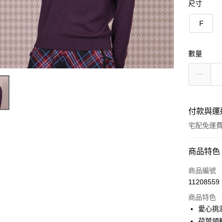
尺寸
F
數量
付款與運
宅配免運
付款方式
商品特色
信用卡一
商品編號
11208559
LINE Pay
商品特色
Apple Pay
愛心挑
荷葉領