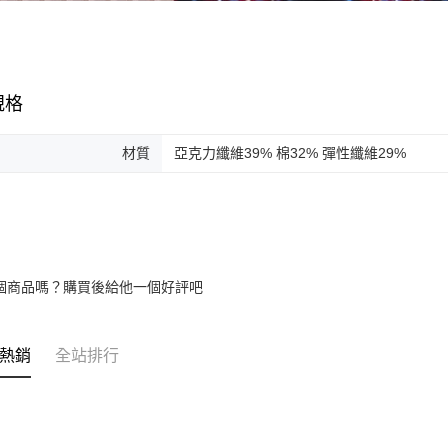
規格
材質
亞克力纖維39% 棉32% 彈性纖維29%
個商品嗎？購買後給他一個好評吧
熱銷
全站排行