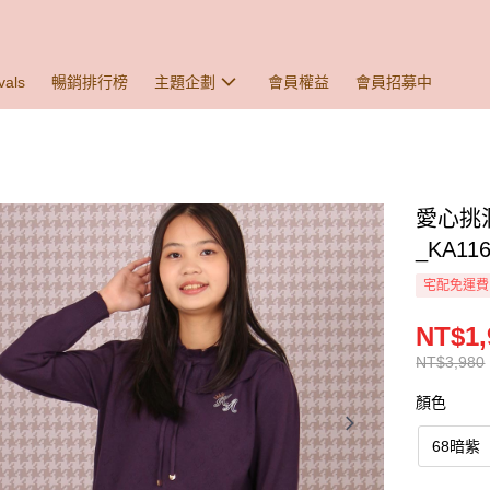
vals
暢銷排行榜
主題企劃
會員權益
會員招募中
愛心挑
_KA116
宅配免運費
NT$1,
NT$3,980
顏色
68暗紫