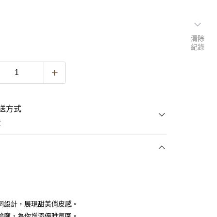
清除
紀錄
送方式
費
次付款
洞設計，展現甜美俏皮感。
輪廓，為你增添優雅氛圍。