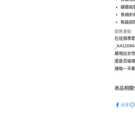
街口支付
蝴蝶結
悠遊付
長袖針
無論搭
ATM付款
銷售重點
在這個季
運送方式
_KA11
展現出女
付款後全
還是百褶
每筆NT$6
讓每一天
付款後7-1
每筆NT$6
商品相關分
宅配
全站商品
免運費
分享
針織衫 ｜ K