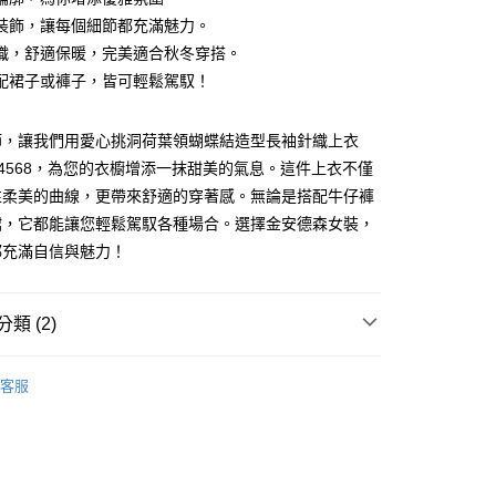
裝飾，讓每個細節都充滿魅力。
織，舒適保暖，完美適合秋冬穿搭。
配裙子或褲子，皆可輕鬆駕馭！
節，讓我們用愛心挑洞荷葉領蝴蝶結造型長袖針織上衣
6904568，為您的衣櫥增添一抹甜美的氣息。這件上衣不僅
性柔美的曲線，更帶來舒適的穿著感。無論是搭配牛仔褲
家取貨
裙，它都能讓您輕鬆駕馭各種場合。選擇金安德森女裝，
0，滿NT$1,000(含以上)免運費
都充滿自信與魅力！
1取貨
0，滿NT$1,000(含以上)免運費
類 (2)
客服
nitwear