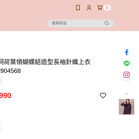
0
洞荷葉領蝴蝶結造型長袖針織上衣
904568
990